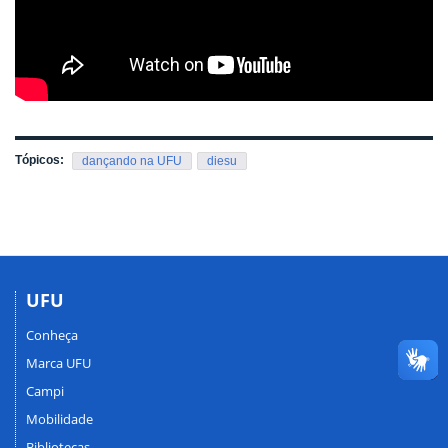
Tópicos:
dançando na UFU
diesu
UFU
Conheça
Marca UFU
Campi
Mobilidade
Bibliotecas