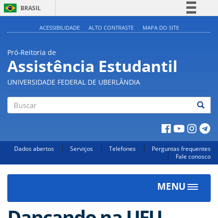
BRASIL
Simplifique!
ACESSIBILIDADE
ALTO CONTRASTE
MAPA DO SITE
Comunica BR
Pró-Reitoria de
Participe
Assistência Estudantil
Acesso à informação
UNIVERSIDADE FEDERAL DE UBERLÂNDIA
Legislação
Canais
Buscar
Dados abertos
Serviços
Telefones
Perguntas frequentes
Fale conosco
MENU
Toggle
navigat
Dançando na UFU