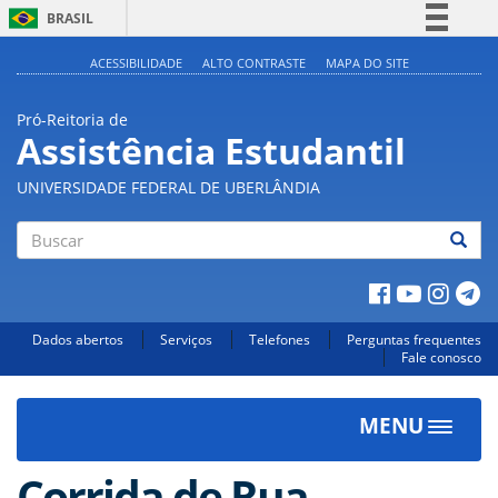
BRASIL
Simplifique!
ACESSIBILIDADE
ALTO CONTRASTE
MAPA DO SITE
Comunica BR
Pró-Reitoria de
Participe
Assistência Estudantil
Acesso à informação
UNIVERSIDADE FEDERAL DE UBERLÂNDIA
Legislação
Canais
Buscar
Dados abertos
Serviços
Telefones
Perguntas frequentes
Fale conosco
MENU
Toggle
navigat
Corrida de Rua