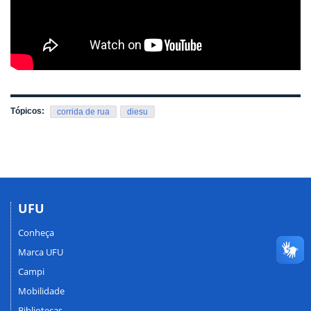
Tópicos:
corrida de rua
diesu
UFU
Conheça
Marca UFU
Campi
Mobilidade
Bibliotecas