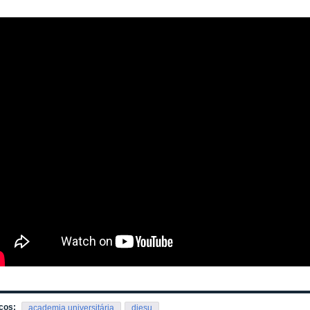
cos:
academia universitária
diesu