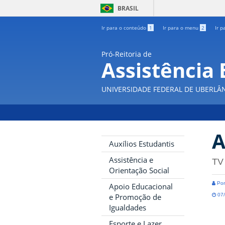
BRASIL
Ir para o conteúdo
1
Ir para o menu
2
Ir p
Pró-Reitoria de
Assistência 
UNIVERSIDADE FEDERAL DE UBERLÂ
A
Auxílios Estudantis
Assistência e
TV
Orientação Social
Por
Apoio Educacional
07/
e Promoção de
Igualdades
Esporte e Lazer