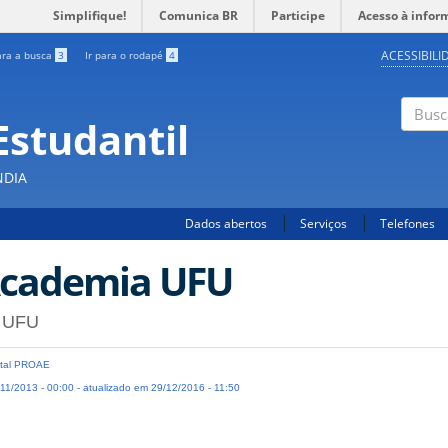
Simplifique!
Comunica BR
Participe
Acesso à infor
ACESSIBILI
ara a busca
3
Ir para o rodapé
4
Estudantil
Busc
NDIA
Dados abertos
Serviços
Telefones
cademia UFU
 UFU
tal PROAE
11/2013 - 00:00 - atualizado em 29/12/2016 - 11:50