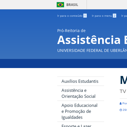
BRASIL
Ir para o conteúdo
1
Ir para o menu
2
Ir p
Pró-Reitoria de
Assistência 
UNIVERSIDADE FEDERAL DE UBERLÂ
M
Auxílios Estudantis
Assistência e
TV
Orientação Social
Por
Apoio Educacional
29/
e Promoção de
Igualdades
Esporte e Lazer