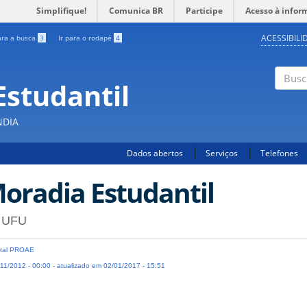
Simplifique!
Comunica BR
Participe
Acesso à infor
ACESSIBILI
ara a busca
3
Ir para o rodapé
4
Estudantil
Busc
NDIA
Dados abertos
Serviços
Telefones
oradia Estudantil
 UFU
tal PROAE
11/2012 - 00:00 - atualizado em 02/01/2017 - 15:51