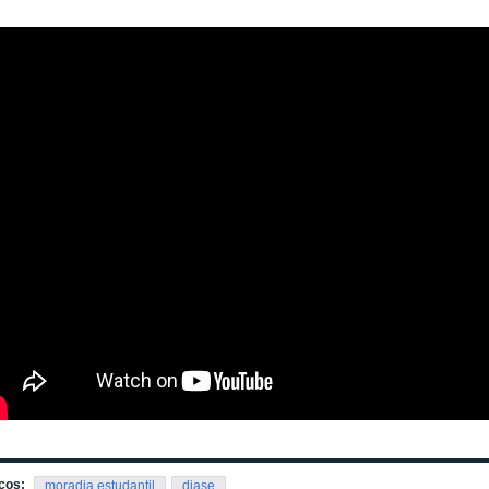
cos:
moradia estudantil
diase