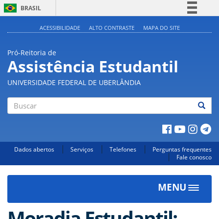
BRASIL
Simplifique!
ACESSIBILIDADE
ALTO CONTRASTE
MAPA DO SITE
Comunica BR
Pró-Reitoria de
Participe
Assistência Estudantil
Acesso à informação
UNIVERSIDADE FEDERAL DE UBERLÂNDIA
Legislação
Canais
Buscar
Dados abertos
Serviços
Telefones
Perguntas frequentes
Fale conosco
MENU
Toggle
navigat
Moradia Estudantil: