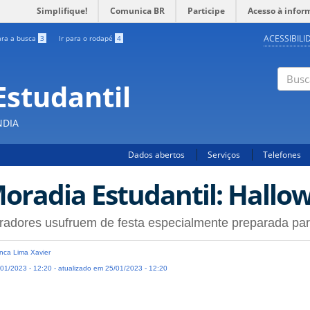
Simplifique!
Comunica BR
Participe
Acesso à infor
ACESSIBILI
ara a busca
3
Ir para o rodapé
4
Estudantil
Busc
NDIA
Dados abertos
Serviços
Telefones
oradia Estudantil: Hallo
adores usufruem de festa especialmente preparada par
nca Lima Xavier
01/2023 - 12:20 - atualizado em 25/01/2023 - 12:20