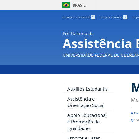
BRASIL
Ir para o conteúdo
1
Ir para o menu
2
Ir p
Pró-Reitoria de
Assistência 
UNIVERSIDADE FEDERAL DE UBERLÂ
M
Auxílios Estudantis
Assistência e
Mor
Orientação Social
Bia
Apoio Educacional
25/
e Promoção de
Igualdades
Esporte e Lazer