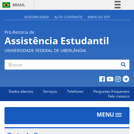
BRASIL
Simplifique!
ACESSIBILIDADE
ALTO CONTRASTE
MAPA DO SITE
Comunica BR
Pró-Reitoria de
Participe
Assistência Estudantil
Acesso à informação
UNIVERSIDADE FEDERAL DE UBERLÂNDIA
Legislação
Canais
Buscar
Dados abertos
Serviços
Telefones
Perguntas frequentes
Fale conosco
MENU
Toggle
navigat