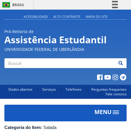
BRASIL
Simplifique!
ACESSIBILIDADE
ALTO CONTRASTE
MAPA DO SITE
Comunica BR
Pró-Reitoria de
Participe
Assistência Estudantil
Acesso à informação
UNIVERSIDADE FEDERAL DE UBERLÂNDIA
Legislação
Canais
Buscar
Dados abertos
Serviços
Telefones
Perguntas frequentes
Fale conosco
MENU
Toggle
navigat
Categoria do Item:
Salada