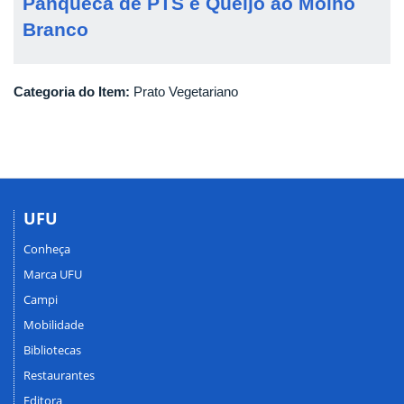
Panqueca de PTS e Queijo ao Molho
Branco
Categoria do Item:
Prato Vegetariano
UFU
Conheça
Marca UFU
Campi
Mobilidade
Bibliotecas
Restaurantes
Editora