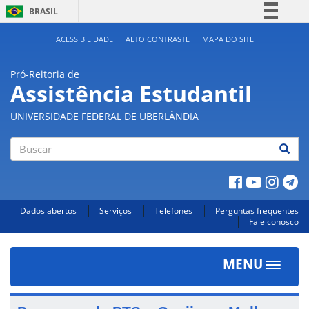
BRASIL
Simplifique!
ACESSIBILIDADE
ALTO CONTRASTE
MAPA DO SITE
Comunica BR
Pró-Reitoria de
Participe
Assistência Estudantil
Acesso à informação
UNIVERSIDADE FEDERAL DE UBERLÂNDIA
Legislação
Canais
Buscar
Dados abertos
Serviços
Telefones
Perguntas frequentes
Fale conosco
MENU
Toggle
navigat