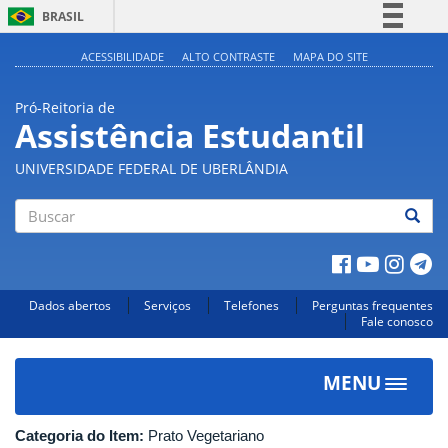
BRASIL
Simplifique!
ACESSIBILIDADE
ALTO CONTRASTE
MAPA DO SITE
Comunica BR
Pró-Reitoria de
Participe
Assistência Estudantil
Acesso à informação
UNIVERSIDADE FEDERAL DE UBERLÂNDIA
Legislação
Canais
Buscar
Dados abertos
Serviços
Telefones
Perguntas frequentes
Fale conosco
MENU
Toggle
navigat
Categoria do Item:
Prato Vegetariano