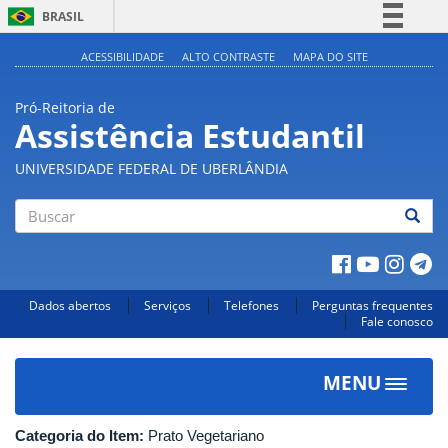
BRASIL
Simplifique!
ACESSIBILIDADE
ALTO CONTRASTE
MAPA DO SITE
Comunica BR
Pró-Reitoria de
Participe
Assistência Estudantil
Acesso à informação
UNIVERSIDADE FEDERAL DE UBERLÂNDIA
Legislação
Canais
Buscar
Dados abertos
Serviços
Telefones
Perguntas frequentes
Fale conosco
MENU
Toggle
navigat
Categoria do Item:
Prato Vegetariano