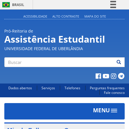
BRASIL
Simplifique!
ACESSIBILIDADE
ALTO CONTRASTE
MAPA DO SITE
Comunica BR
Pró-Reitoria de
Participe
Assistência Estudantil
Acesso à informação
UNIVERSIDADE FEDERAL DE UBERLÂNDIA
Legislação
Canais
Buscar
Dados abertos
Serviços
Telefones
Perguntas frequentes
Fale conosco
MENU
Toggle
navigat