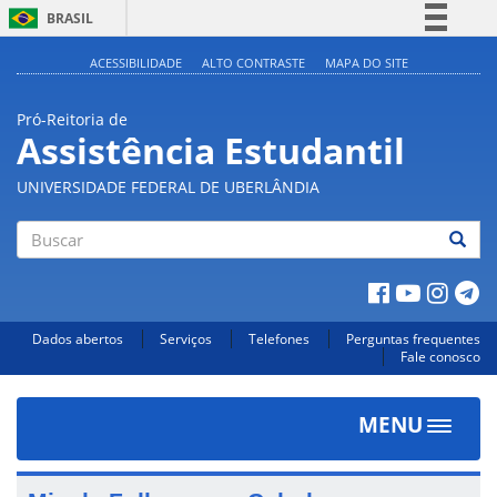
BRASIL
Simplifique!
ACESSIBILIDADE
ALTO CONTRASTE
MAPA DO SITE
Comunica BR
Pró-Reitoria de
Participe
Assistência Estudantil
Acesso à informação
UNIVERSIDADE FEDERAL DE UBERLÂNDIA
Legislação
Canais
Buscar
Dados abertos
Serviços
Telefones
Perguntas frequentes
Fale conosco
MENU
Toggle
navigat