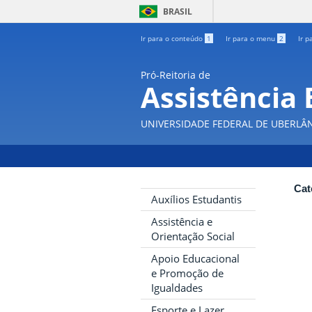
BRASIL
Ir para o conteúdo
1
Ir para o menu
2
Ir p
Pró-Reitoria de
Assistência 
UNIVERSIDADE FEDERAL DE UBERLÂ
Cat
Auxílios Estudantis
Assistência e
Orientação Social
Apoio Educacional
e Promoção de
Igualdades
Esporte e Lazer