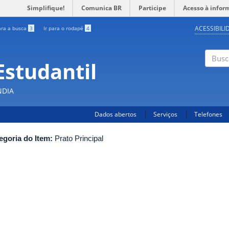
Simplifique!
Comunica BR
Participe
Acesso à infor
ACESSIBILI
ara a busca
3
Ir para o rodapé
4
Estudantil
Busc
NDIA
Dados abertos
Serviços
Telefones
egoria do Item:
Prato Principal