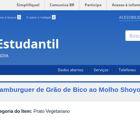
Simplifique!
Comunica BR
Participe
Acesso à infor
ACESSIBILI
ara a busca
3
Ir para o rodapé
4
Estudantil
Busc
NDIA
Dados abertos
Serviços
Telefones
amburguer de Grão de Bico ao Molho Shoy
egoria do Item:
Prato Vegetariano