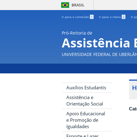
BRASIL
Ir para o conteúdo
1
Ir para o menu
2
Ir p
Pró-Reitoria de
Assistência 
UNIVERSIDADE FEDERAL DE UBERLÂ
H
Auxílios Estudantis
Assistência e
Orientação Social
Cat
Apoio Educacional
e Promoção de
Igualdades
Esporte e Lazer