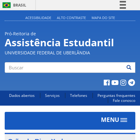
BRASIL
Simplifique!
ACESSIBILIDADE
ALTO CONTRASTE
MAPA DO SITE
Comunica BR
Pró-Reitoria de
Participe
Assistência Estudantil
Acesso à informação
UNIVERSIDADE FEDERAL DE UBERLÂNDIA
Legislação
Canais
Buscar
Dados abertos
Serviços
Telefones
Perguntas frequentes
Fale conosco
MENU
Toggle
navigat