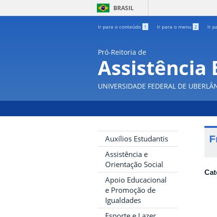
BRASIL
Ir para o conteúdo
1
Ir para o menu
2
Ir p
Pró-Reitoria de
Assistência 
UNIVERSIDADE FEDERAL DE UBERLÂ
F
Auxílios Estudantis
Assistência e
Orientação Social
Cat
Apoio Educacional
e Promoção de
Igualdades
Esporte e Lazer