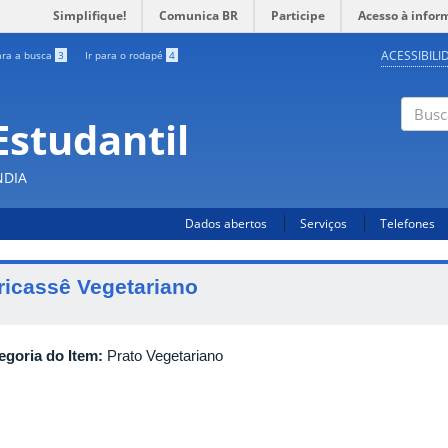
Simplifique!
Comunica BR
Participe
Acesso à infor
ACESSIBILI
ara a busca
3
Ir para o rodapé
4
Estudantil
Busc
NDIA
Dados abertos
Serviços
Telefones
ricassê Vegetariano
egoria do Item:
Prato Vegetariano