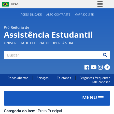
BRASIL
Simplifique!
ACESSIBILIDADE
ALTO CONTRASTE
MAPA DO SITE
Comunica BR
Pró-Reitoria de
Participe
Assistência Estudantil
Acesso à informação
UNIVERSIDADE FEDERAL DE UBERLÂNDIA
Legislação
Canais
Buscar
Dados abertos
Serviços
Telefones
Perguntas frequentes
Fale conosco
MENU
Toggle
navigat
Categoria do Item:
Prato Principal