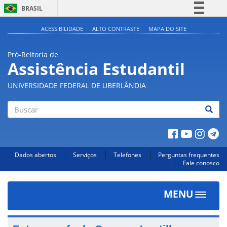
BRASIL
Simplifique!
ACESSIBILIDADE
ALTO CONTRASTE
MAPA DO SITE
Comunica BR
Pró-Reitoria de
Participe
Assistência Estudantil
Acesso à informação
UNIVERSIDADE FEDERAL DE UBERLÂNDIA
Legislação
Canais
Buscar
Dados abertos
Serviços
Telefones
Perguntas frequentes
Fale conosco
MENU
Toggle
navigat