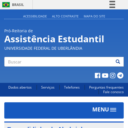
BRASIL
Simplifique!
ACESSIBILIDADE
ALTO CONTRASTE
MAPA DO SITE
Comunica BR
Pró-Reitoria de
Participe
Assistência Estudantil
Acesso à informação
UNIVERSIDADE FEDERAL DE UBERLÂNDIA
Legislação
Canais
Buscar
Dados abertos
Serviços
Telefones
Perguntas frequentes
Fale conosco
MENU
Toggle
navigat