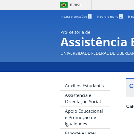
BRASIL
Ir para o conteúdo
1
Ir para o menu
2
Ir p
Pró-Reitoria de
Assistência 
UNIVERSIDADE FEDERAL DE UBERLÂ
C
Auxílios Estudantis
Assistência e
Orientação Social
Cat
Apoio Educacional
e Promoção de
Igualdades
Esporte e Lazer