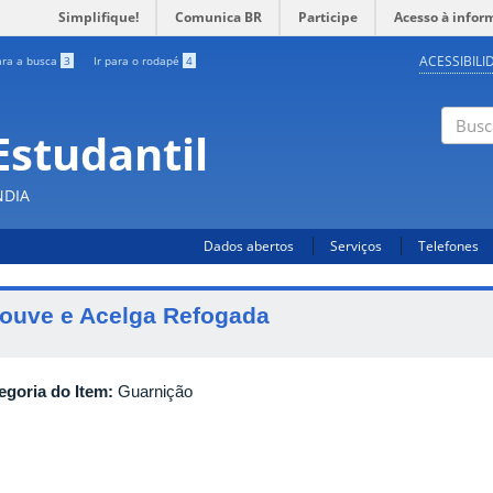
Simplifique!
Comunica BR
Participe
Acesso à infor
ACESSIBILI
ara a busca
3
Ir para o rodapé
4
Estudantil
Busc
NDIA
Dados abertos
Serviços
Telefones
ouve e Acelga Refogada
egoria do Item:
Guarnição