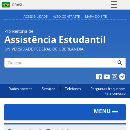
BRASIL
Simplifique!
ACESSIBILIDADE
ALTO CONTRASTE
MAPA DO SITE
Comunica BR
Pró-Reitoria de
Participe
Assistência Estudantil
Acesso à informação
UNIVERSIDADE FEDERAL DE UBERLÂNDIA
Legislação
Canais
Buscar
Dados abertos
Serviços
Telefones
Perguntas frequentes
Fale conosco
MENU
Toggle
navigat