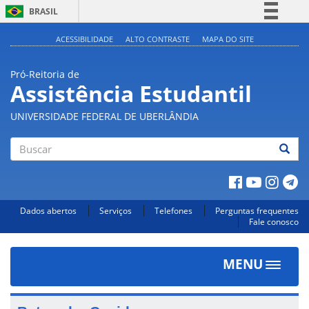
BRASIL
Simplifique!
ACESSIBILIDADE
ALTO CONTRASTE
MAPA DO SITE
Comunica BR
Pró-Reitoria de
Participe
Assistência Estudantil
Acesso à informação
UNIVERSIDADE FEDERAL DE UBERLÂNDIA
Legislação
Canais
Buscar
Dados abertos
Serviços
Telefones
Perguntas frequentes
Fale conosco
MENU
Toggle
navigat