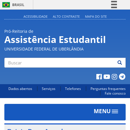
BRASIL
Simplifique!
ACESSIBILIDADE
ALTO CONTRASTE
MAPA DO SITE
Comunica BR
Pró-Reitoria de
Participe
Assistência Estudantil
Acesso à informação
UNIVERSIDADE FEDERAL DE UBERLÂNDIA
Legislação
Canais
Buscar
Dados abertos
Serviços
Telefones
Perguntas frequentes
Fale conosco
MENU
Toggle
navigat