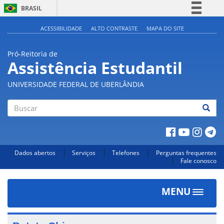
BRASIL
Simplifique!
ACESSIBILIDADE
ALTO CONTRASTE
MAPA DO SITE
Comunica BR
Pró-Reitoria de
Participe
Assistência Estudantil
Acesso à informação
UNIVERSIDADE FEDERAL DE UBERLÂNDIA
Legislação
Canais
Buscar
Dados abertos
Serviços
Telefones
Perguntas frequentes
Fale conosco
MENU
Toggle
navigat