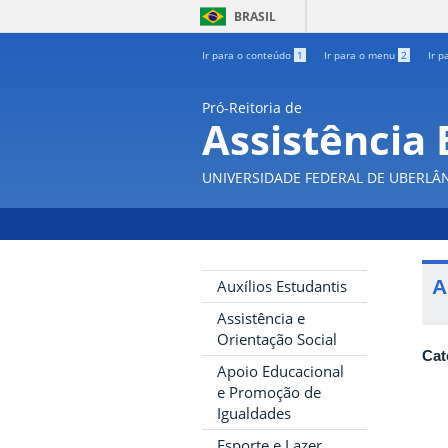
BRASIL
Ir para o conteúdo
1
Ir para o menu
2
Ir p
Pró-Reitoria de
Assistência 
UNIVERSIDADE FEDERAL DE UBERLÂ
A
Auxílios Estudantis
Assistência e
Orientação Social
Cat
Apoio Educacional
e Promoção de
Igualdades
Esporte e Lazer