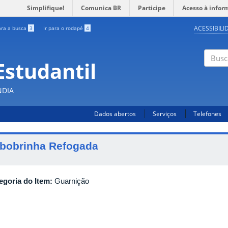
Simplifique!
Comunica BR
Participe
Acesso à infor
ACESSIBILI
ara a busca
3
Ir para o rodapé
4
Estudantil
Busc
NDIA
Dados abertos
Serviços
Telefones
bobrinha Refogada
egoria do Item:
Guarnição