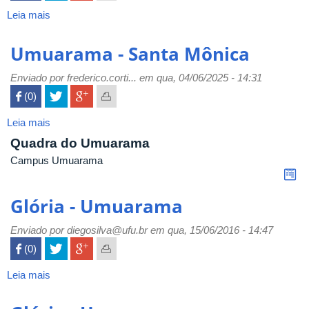
Leia mais
sobre
Umuarama
-
Umuarama - Santa Mônica
Glória
Enviado por
frederico.corti...
em qua, 04/06/2025 - 14:31
 (0)

Leia mais
sobre
Umuarama
Quadra do Umuarama
-
Campus Umuarama
Santa
Mônica
Glória - Umuarama
Enviado por
diegosilva@ufu.br
em qua, 15/06/2016 - 14:47
 (0)

Leia mais
sobre
Glória
-