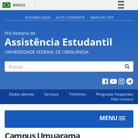
BRASIL
Simplifique!
ACESSIBILIDADE
ALTO CONTRASTE
MAPA DO SITE
Comunica BR
Pró-Reitoria de
Participe
Assistência Estudantil
Acesso à informação
UNIVERSIDADE FEDERAL DE UBERLÂNDIA
Legislação
Canais
Buscar
Dados abertos
Serviços
Telefones
Perguntas frequentes
Fale conosco
MENU
Toggle
navigat
Campus Umuarama