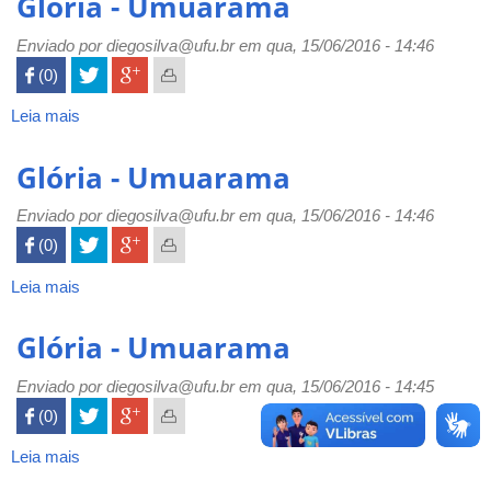
Glória - Umuarama
Umuarama
Enviado por
diegosilva@ufu.br
em qua, 15/06/2016 - 14:46
 (0)

Leia mais
sobre
Glória
-
Glória - Umuarama
Umuarama
Enviado por
diegosilva@ufu.br
em qua, 15/06/2016 - 14:46
 (0)

Leia mais
sobre
Glória
-
Glória - Umuarama
Umuarama
Enviado por
diegosilva@ufu.br
em qua, 15/06/2016 - 14:45
 (0)

Leia mais
sobre
Glória