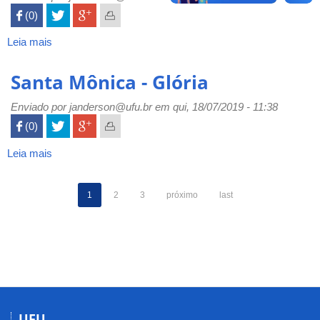
 (0)

Leia mais
sobre
Santa
Mônica
Santa Mônica - Glória
-
Glória
Enviado por
janderson@ufu.br
em qui, 18/07/2019 - 11:38
 (0)

Leia mais
sobre
Santa
Mônica
1
2
3
próximo
last
-
Glória
UFU