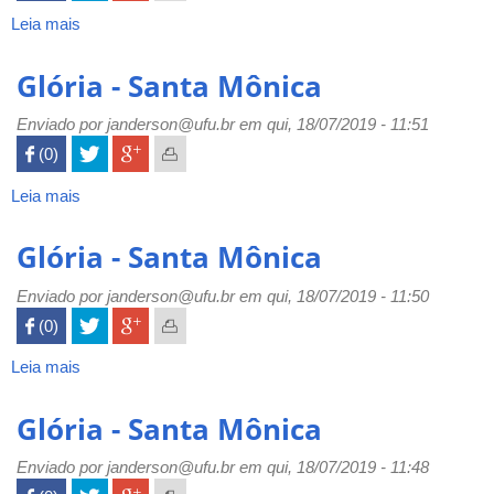
Leia mais
sobre
Santa
Mônica
Glória - Santa Mônica
-
Glória
Enviado por
janderson@ufu.br
em qui, 18/07/2019 - 11:51
 (0)

Leia mais
sobre
Glória
-
Glória - Santa Mônica
Santa
Mônica
Enviado por
janderson@ufu.br
em qui, 18/07/2019 - 11:50
 (0)

Leia mais
sobre
Glória
-
Glória - Santa Mônica
Santa
Mônica
Enviado por
janderson@ufu.br
em qui, 18/07/2019 - 11:48