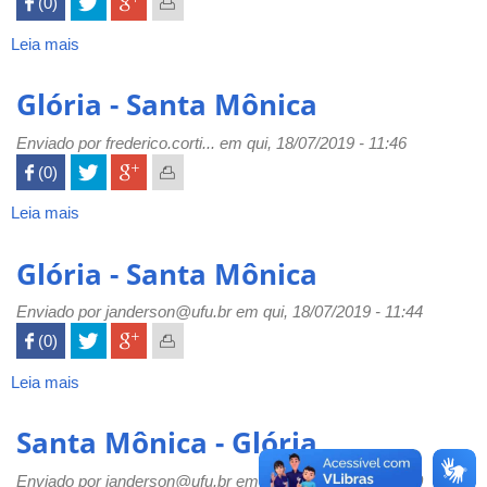
 (0)

Leia mais
sobre
Glória
-
Glória - Santa Mônica
Santa
Mônica
Enviado por
frederico.corti...
em qui, 18/07/2019 - 11:46
 (0)

Leia mais
sobre
Glória
-
Glória - Santa Mônica
Santa
Mônica
Enviado por
janderson@ufu.br
em qui, 18/07/2019 - 11:44
 (0)

Leia mais
sobre
Glória
-
Santa Mônica - Glória
Santa
Mônica
Enviado por
janderson@ufu.br
em qui, 18/07/2019 - 11:40