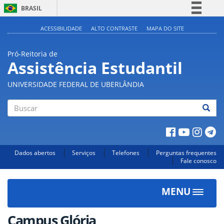
BRASIL
Simplifique!
ACESSIBILIDADE
ALTO CONTRASTE
MAPA DO SITE
Comunica BR
Pró-Reitoria de
Participe
Assistência Estudantil
Acesso à informação
UNIVERSIDADE FEDERAL DE UBERLÂNDIA
Legislação
Canais
Buscar
Dados abertos
Serviços
Telefones
Perguntas frequentes
Fale conosco
MENU
Toggle
navigat
Campus Glória