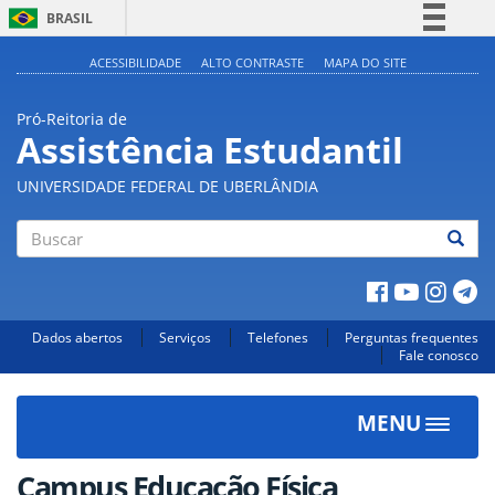
BRASIL
Simplifique!
ACESSIBILIDADE
ALTO CONTRASTE
MAPA DO SITE
Comunica BR
Pró-Reitoria de
Participe
Assistência Estudantil
Acesso à informação
UNIVERSIDADE FEDERAL DE UBERLÂNDIA
Legislação
Canais
Buscar
Dados abertos
Serviços
Telefones
Perguntas frequentes
Fale conosco
MENU
Toggle
navigat
Campus Educação Física