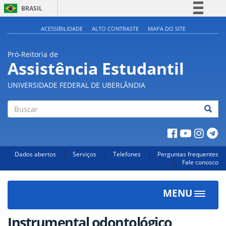
BRASIL
Simplifique!
ACESSIBILIDADE
ALTO CONTRASTE
MAPA DO SITE
Comunica BR
Pró-Reitoria de
Participe
Assistência Estudantil
Acesso à informação
UNIVERSIDADE FEDERAL DE UBERLÂNDIA
Legislação
Canais
Buscar
Dados abertos
Serviços
Telefones
Perguntas frequentes
Fale conosco
MENU
Toggle
navigat
Instrumental odontológico