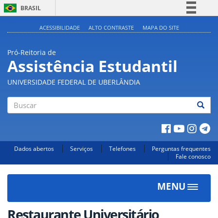
BRASIL
Simplifique!
ACESSIBILIDADE
ALTO CONTRASTE
MAPA DO SITE
Comunica BR
Pró-Reitoria de
Participe
Assistência Estudantil
Acesso à informação
UNIVERSIDADE FEDERAL DE UBERLÂNDIA
Legislação
Canais
Buscar
Dados abertos
Serviços
Telefones
Perguntas frequentes
Fale conosco
MENU
Toggle
navigat
Restaurante Universitário