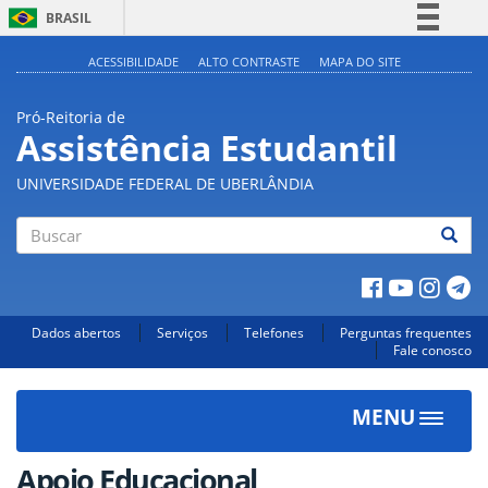
BRASIL
Simplifique!
ACESSIBILIDADE
ALTO CONTRASTE
MAPA DO SITE
Comunica BR
Pró-Reitoria de
Participe
Assistência Estudantil
Acesso à informação
UNIVERSIDADE FEDERAL DE UBERLÂNDIA
Legislação
Canais
Buscar
Dados abertos
Serviços
Telefones
Perguntas frequentes
Fale conosco
MENU
Toggle
navigat
Apoio Educacional