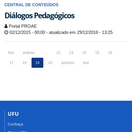
CENTRAL DE CONTEÚDOS
Diálogos Pedagógicos
Portal PROAE
02/12/2015 - 00:00 - atualizado em 29/12/2016 - 13:25
first
anterior
…
12
13
14
15
16
17
18
19
20
próximo
last
UFU
Conheça