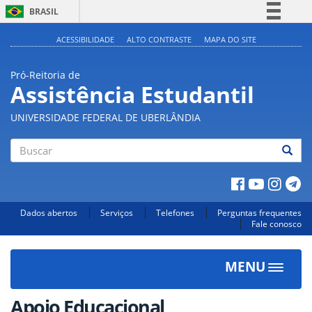
BRASIL
Simplifique!
ACESSIBILIDADE
ALTO CONTRASTE
MAPA DO SITE
Comunica BR
Pró-Reitoria de
Participe
Assistência Estudantil
Acesso à informação
UNIVERSIDADE FEDERAL DE UBERLÂNDIA
Legislação
Canais
Buscar
Dados abertos
Serviços
Telefones
Perguntas frequentes
Fale conosco
MENU
Toggle
navigat
Apoio Educacional