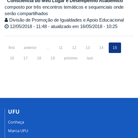
“Consciência do Meu Lugar e Desempenho Acadêmico”
composto por três encontros temáticos e sequenciais onde
serão compartilhados
Divisão de Promoção de Igualdades e Apoio Educacional
12/05/2018 - 11:48 - atualizado em 16/05/2018 - 10:25
first
anterior
…
11
12
13
14
15
16
17
18
19
próximo
last
UFU
Conheça
Marca UFU