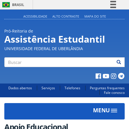
BRASIL
Simplifique!
ACESSIBILIDADE
ALTO CONTRASTE
MAPA DO SITE
Comunica BR
Pró-Reitoria de
Participe
Assistência Estudantil
Acesso à informação
UNIVERSIDADE FEDERAL DE UBERLÂNDIA
Legislação
Canais
Buscar
Dados abertos
Serviços
Telefones
Perguntas frequentes
Fale conosco
MENU
Toggle
navigat
Apoio Educacional