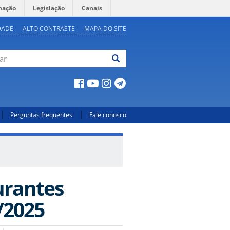
mação
Legislação
Canais
DADE
ALTO CONTRASTE
MAPA DO SITE
ar
Perguntas frequentes
Fale conosco
urantes
/2025