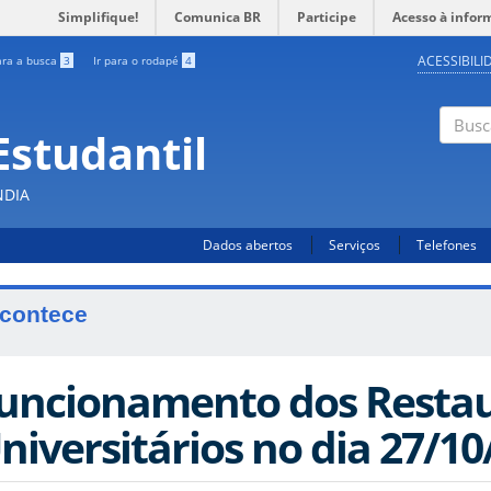
Simplifique!
Comunica BR
Participe
Acesso à infor
ACESSIBILI
ara a busca
3
Ir para o rodapé
4
Estudantil
Busc
NDIA
Dados abertos
Serviços
Telefones
contece
uncionamento dos Resta
niversitários no dia 27/10