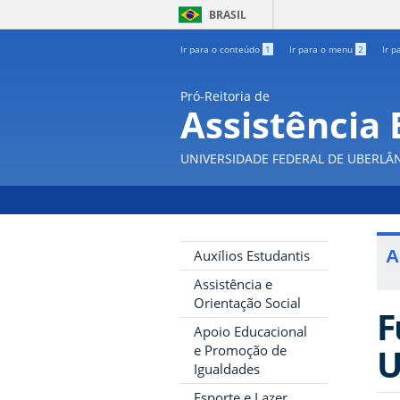
BRASIL
Ir para o conteúdo
1
Ir para o menu
2
Ir p
Pró-Reitoria de
Assistência 
UNIVERSIDADE FEDERAL DE UBERLÂ
A
Auxílios Estudantis
Assistência e
Orientação Social
F
Apoio Educacional
U
e Promoção de
Igualdades
Esporte e Lazer