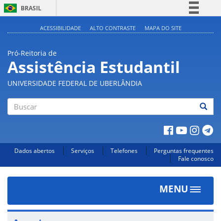
BRASIL
Simplifique!
ACESSIBILIDADE
ALTO CONTRASTE
MAPA DO SITE
Comunica BR
Pró-Reitoria de
Participe
Assistência Estudantil
Acesso à informação
UNIVERSIDADE FEDERAL DE UBERLÂNDIA
Legislação
Canais
Buscar
Dados abertos
Serviços
Telefones
Perguntas frequentes
Fale conosco
MENU
Toggle
navigat