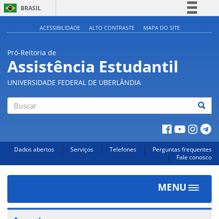
BRASIL
Simplifique!
ACESSIBILIDADE
ALTO CONTRASTE
MAPA DO SITE
Comunica BR
Pró-Reitoria de
Participe
Assistência Estudantil
Acesso à informação
UNIVERSIDADE FEDERAL DE UBERLÂNDIA
Legislação
Canais
Buscar
Dados abertos
Serviços
Telefones
Perguntas frequentes
Fale conosco
MENU
Toggle
navigat