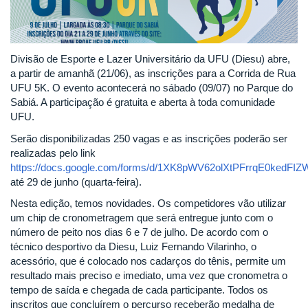
Divisão de Esporte e Lazer Universitário da UFU (Diesu) abre,
a partir de amanhã (21/06), as inscrições para a Corrida de Rua
UFU 5K. O evento acontecerá no sábado (09/07) no Parque do
Sabiá. A participação é gratuita e aberta à toda comunidade
UFU.
Serão disponibilizadas 250 vagas e as inscrições poderão ser
realizadas pelo link
https://docs.google.com/forms/d/1XK8pWV62olXtPFrrqE0kedFI
até 29 de junho (quarta-feira).
Nesta edição, temos novidades. Os competidores vão utilizar
um chip de cronometragem que será entregue junto com o
número de peito nos dias 6 e 7 de julho. De acordo com o
técnico desportivo da Diesu, Luiz Fernando Vilarinho, o
acessório, que é colocado nos cadarços do tênis, permite um
resultado mais preciso e imediato, uma vez que cronometra o
tempo de saída e chegada de cada participante. Todos os
inscritos que concluírem o percurso receberão medalha de