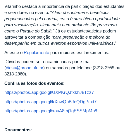
Vilarinho destaca a importância da participação dos estudantes
e servidores no evento: “
Além dos inúmeros benefícios
proporcionados pela corrida, essa é uma ótima oportunidade
para socialização, ainda mais num ambiente tão prazeroso
como o Parque do Sabiá."
Já os estudantes/atletas podem
aproveitar a competição
“para preparação e melhora do
desempenho em outros eventos esportivos universitários
.”
Acesse o
Regulamento
para maiores esclarecimentos.
Dúvidas podem ser encaminhadas por e-mail
(
diesu@proae.ufu.br
) ou sanadas por telefone (3218-2959 ou
3218-2960).
Confira as fotos dos eventos:
https://photos.app.goo.gl/UXPKrQJtkkhJ8Tzz7
https://photos.app.goo.gl/kXnwQbBJcQDgPcxt7
https://photos.app.goo.gl/xouA8mj1gESSMpMb8
Documentos: