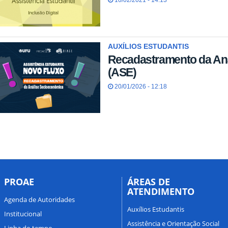
AUXÍLIOS ESTUDANTIS
Recadastramento da An
(ASE)
20/01/2026 - 12:18
PROAE
ÁREAS DE
ATENDIMENTO
Agenda de Autoridades
Auxílios Estudantis
Institucional
Assistência e Orientação Social
Linha do tempo