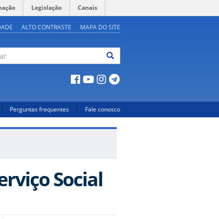
mação
Legislação
Canais
DADE
ALTO CONTRASTE
MAPA DO SITE
ar
Perguntas frequentes
Fale conosco
rviço Social