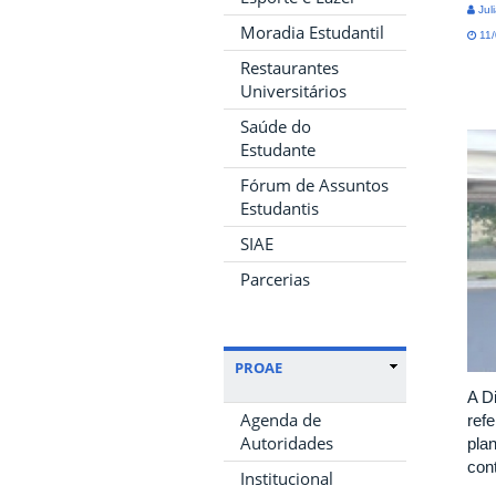
Jul
Moradia Estudantil
11/
Restaurantes
Universitários
Saúde do
Estudante
Fórum de Assuntos
Estudantis
SIAE
Parcerias
PROAE
A D
Agenda de
ref
Autoridades
pla
con
Institucional