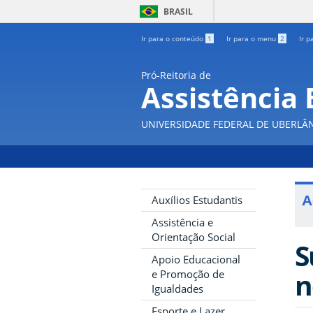
BRASIL
Ir para o conteúdo
1
Ir para o menu
2
Ir p
Pró-Reitoria de
Assistência 
UNIVERSIDADE FEDERAL DE UBERLÂ
A
Auxílios Estudantis
Assistência e
Orientação Social
S
Apoio Educacional
n
e Promoção de
Igualdades
Esporte e Lazer