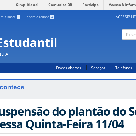
Simplifique!
Comunica BR
Participe
Acesso à infor
ACESSIBILI
ara a busca
3
Ir para o rodapé
4
Estudantil
Busc
NDIA
Dados abertos
Serviços
Telefones
contece
uspensão do plantão do Se
essa Quinta-Feira 11/04