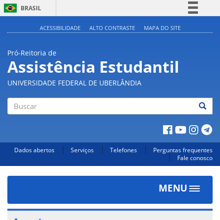
BRASIL
Simplifique!
ACESSIBILIDADE
ALTO CONTRASTE
MAPA DO SITE
Comunica BR
Pró-Reitoria de
Participe
Assistência Estudantil
Acesso à informação
UNIVERSIDADE FEDERAL DE UBERLÂNDIA
Legislação
Canais
Buscar
Dados abertos
Serviços
Telefones
Perguntas frequentes
Fale conosco
MENU
Toggle
navigat