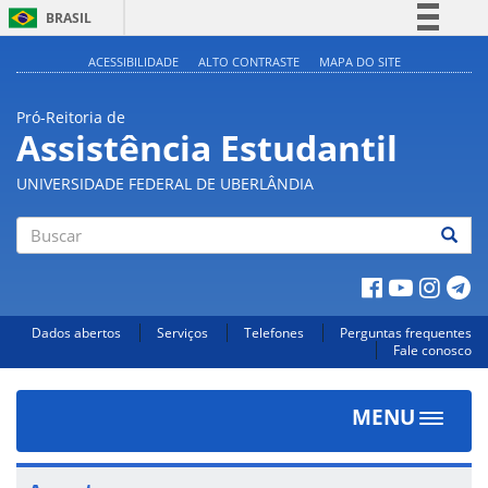
BRASIL
Simplifique!
ACESSIBILIDADE
ALTO CONTRASTE
MAPA DO SITE
Comunica BR
Pró-Reitoria de
Participe
Assistência Estudantil
Acesso à informação
UNIVERSIDADE FEDERAL DE UBERLÂNDIA
Legislação
Canais
Buscar
Dados abertos
Serviços
Telefones
Perguntas frequentes
Fale conosco
MENU
Toggle
navigat