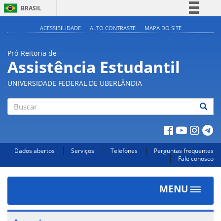
BRASIL
Simplifique!
ACESSIBILIDADE
ALTO CONTRASTE
MAPA DO SITE
Comunica BR
Pró-Reitoria de
Participe
Assistência Estudantil
Acesso à informação
UNIVERSIDADE FEDERAL DE UBERLÂNDIA
Legislação
Canais
Buscar
Dados abertos
Serviços
Telefones
Perguntas frequentes
Fale conosco
MENU
Toggle
navigat