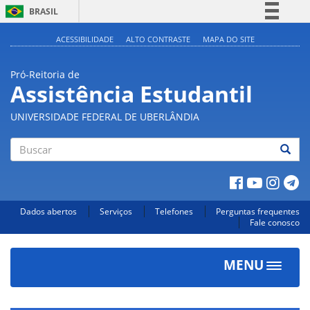
BRASIL
Simplifique!
ACESSIBILIDADE
ALTO CONTRASTE
MAPA DO SITE
Comunica BR
Pró-Reitoria de
Participe
Assistência Estudantil
Acesso à informação
UNIVERSIDADE FEDERAL DE UBERLÂNDIA
Legislação
Canais
Buscar
Dados abertos
Serviços
Telefones
Perguntas frequentes
Fale conosco
MENU
Toggle
navigat