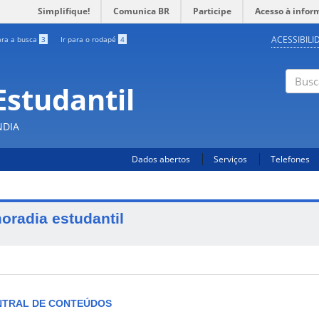
Simplifique!
Comunica BR
Participe
Acesso à infor
ACESSIBILI
ara a busca
3
Ir para o rodapé
4
Estudantil
Busc
NDIA
Dados abertos
Serviços
Telefones
oradia estudantil
NTRAL DE CONTEÚDOS