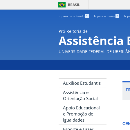
BRASIL
Ir para o conteúdo
1
Ir para o menu
2
Ir p
Pró-Reitoria de
Assistência 
UNIVERSIDADE FEDERAL DE UBERLÂ
Auxílios Estudantis
m
Assistência e
Orientação Social
Apoio Educacional
e Promoção de
Igualdades
CE
Esporte e Lazer