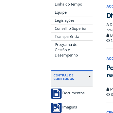
Linha do tempo
AC
Equipe
Di
Legislações
A D
Conselho Superior
nov
Bi
Transparência
1
Programa de
Gestão e
Desempenho
AC
Po
re
CENTRAL DE
CONTEÚDOS
P
Documentos
3
Imagens
CE