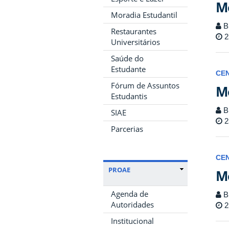
Mo
Moradia Estudantil
Bi
Restaurantes
2
Universitários
Saúde do
Estudante
CE
Fórum de Assuntos
Mo
Estudantis
Bi
SIAE
2
Parcerias
CE
PROAE
Mo
Agenda de
Bi
Autoridades
2
Institucional