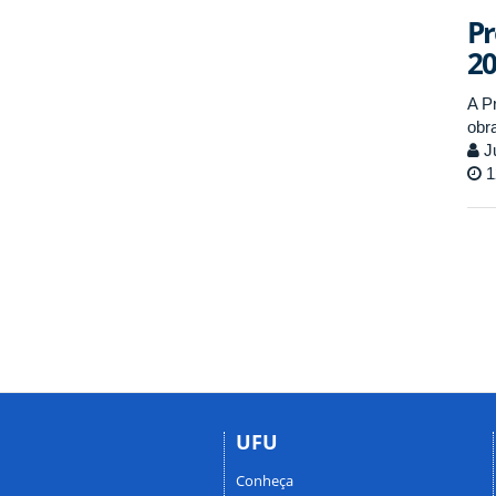
Pr
20
A Pr
obr
Ju
1
UFU
Conheça