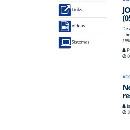
JO
Links
(0
Vídeos
De 
Ube
15%
Sistemas
P
0
AC
No
re
Is
3