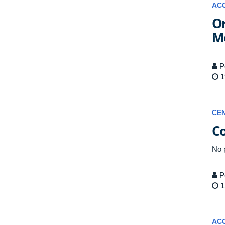
AC
Or
Mo
P
1
CE
Co
No 
P
1
AC