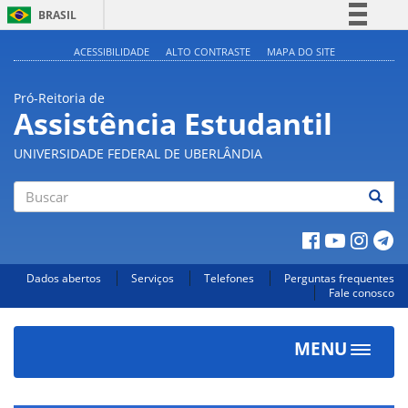
BRASIL
Simplifique!
ACESSIBILIDADE
ALTO CONTRASTE
MAPA DO SITE
Comunica BR
Pró-Reitoria de
Participe
Assistência Estudantil
Acesso à informação
UNIVERSIDADE FEDERAL DE UBERLÂNDIA
Legislação
Canais
Buscar
Dados abertos
Serviços
Telefones
Perguntas frequentes
Fale conosco
MENU
Toggle
navigat