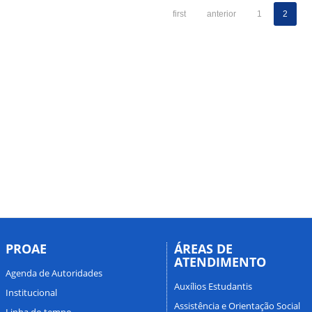
first
anterior
1
2
PROAE
ÁREAS DE
ATENDIMENTO
Agenda de Autoridades
Auxílios Estudantis
Institucional
Assistência e Orientação Social
Linha do tempo