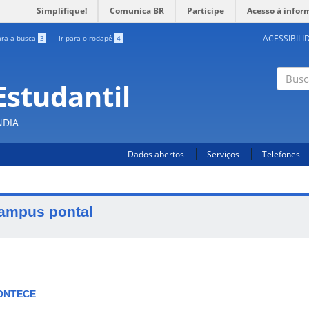
Simplifique!
Comunica BR
Participe
Acesso à infor
ACESSIBILI
ara a busca
3
Ir para o rodapé
4
Estudantil
Busc
NDIA
Dados abertos
Serviços
Telefones
ampus pontal
ONTECE