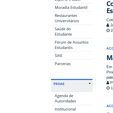
Co
Moradia Estudantil
Es
Restaurantes
Com
Universitários
Ju
Saúde do
2
Estudante
Fórum de Assuntos
Estudantis
AC
SIAE
Ma
Parcerias
Em 
Pro
pal
P
PROAE
1
Agenda de
Autoridades
AC
Institucional