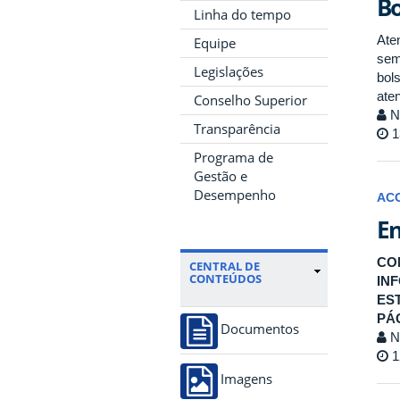
Bo
Linha do tempo
Ate
Equipe
sem
Legislações
bol
ate
Conselho Superior
No
Transparência
1
Programa de
Gestão e
Desempenho
AC
En
CO
CENTRAL DE
CONTEÚDOS
IN
ES
PÁG
Documentos
No
1
Imagens