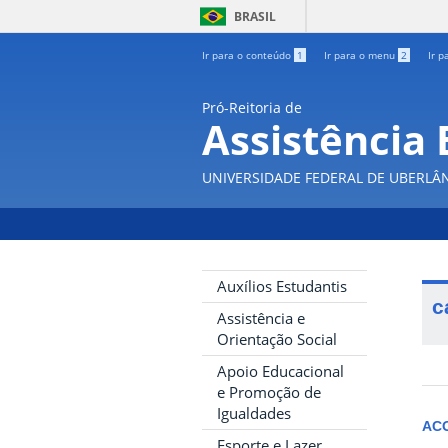
BRASIL
Ir para o conteúdo
1
Ir para o menu
2
Ir p
Pró-Reitoria de
Assistência 
UNIVERSIDADE FEDERAL DE UBERLÂ
Auxílios Estudantis
c
Assistência e
Orientação Social
Apoio Educacional
e Promoção de
Igualdades
AC
Esporte e Lazer