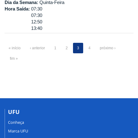
Dia da Semana:
Quinta-Feira
Hora Saída:
07:30
07:30
12:50
13:40
« início
‹ anterior
1
2
3
4
próximo ›
fim »
UFU
Conheça
Marca UFU