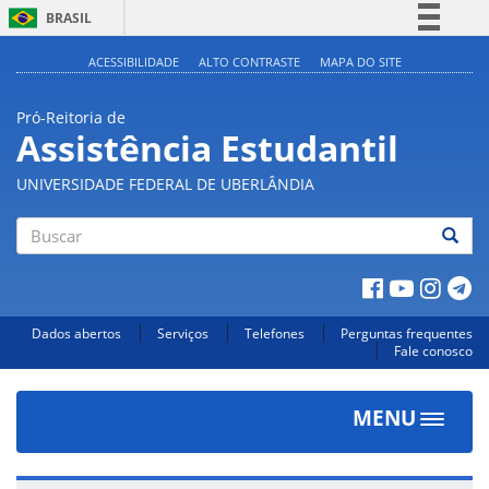
BRASIL
Simplifique!
ACESSIBILIDADE
ALTO CONTRASTE
MAPA DO SITE
Comunica BR
Pró-Reitoria de
Participe
Assistência Estudantil
Acesso à informação
UNIVERSIDADE FEDERAL DE UBERLÂNDIA
Legislação
Canais
Buscar
Dados abertos
Serviços
Telefones
Perguntas frequentes
Fale conosco
MENU
Toggle
navigat