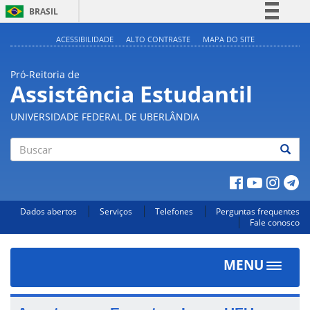
BRASIL
Simplifique!
ACESSIBILIDADE
ALTO CONTRASTE
MAPA DO SITE
Comunica BR
Pró-Reitoria de
Participe
Assistência Estudantil
Acesso à informação
UNIVERSIDADE FEDERAL DE UBERLÂNDIA
Legislação
Canais
Buscar
Dados abertos
Serviços
Telefones
Perguntas frequentes
Fale conosco
MENU
Toggle
navigat