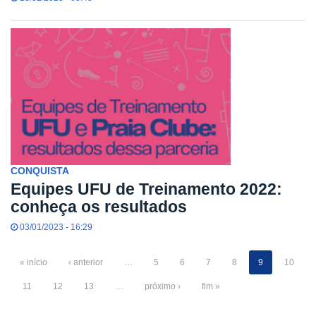
CONQUISTA
Equipes UFU de Treinamento 2022:
conheça os resultados
03/01/2023 - 16:29
« início
‹ anterior
…
5
6
7
8
9
10
11
12
13
…
próximo ›
fim »