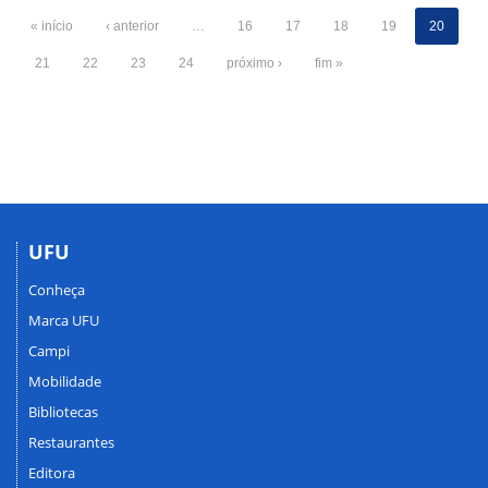
« início
‹ anterior
…
16
17
18
19
20
21
22
23
24
próximo ›
fim »
UFU
Conheça
Marca UFU
Campi
Mobilidade
Bibliotecas
Restaurantes
Editora