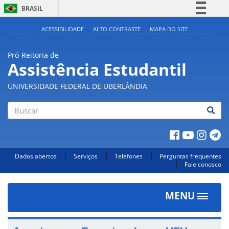
BRASIL
Simplifique!
ACESSIBILIDADE
ALTO CONTRASTE
MAPA DO SITE
Comunica BR
Pró-Reitoria de
Participe
Assistência Estudantil
Acesso à informação
UNIVERSIDADE FEDERAL DE UBERLÂNDIA
Legislação
Canais
Buscar
Dados abertos
Serviços
Telefones
Perguntas frequentes
Fale conosco
MENU
Toggle
navigat